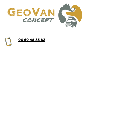
06 60 48 85 82
contact@geovanconcept.com
24 rue des métiers, 64110 GELOS
Accueil
Aménagements
Nos Prestations
Vans à vendre
Qui sommes-nous ?
Réalisations & avis
Sur-mesure