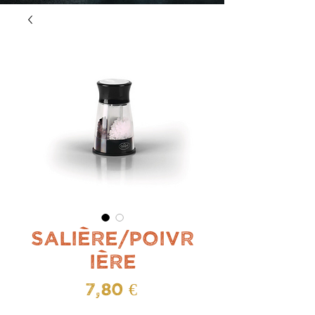
"L'aventure made in
Pyrénées"
Salière/poivr
ière
Prix
7,80 €