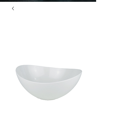
"L'aventure made in
Pyrénées"