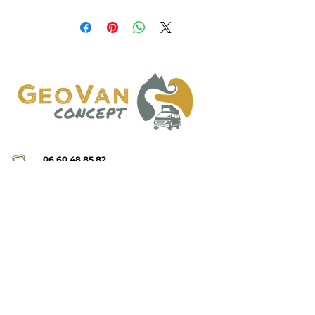
06 60 48 85 82
contact@geovanconcept.com
24 rue des métiers, 64110 GELOS
Accueil
Aménagements
Nos Prestations
Vans à vendre