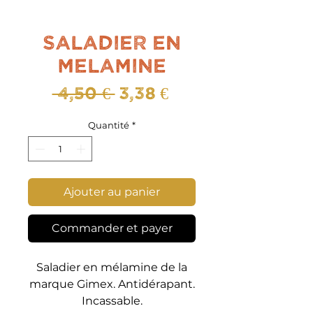
Saladier en
melamine
Prix
Prix
 4,50 € 
3,38 €
original
promotionnel
Quantité
*
Ajouter au panier
Commander et payer
Saladier en mélamine de la
marque Gimex. Antidérapant.
Incassable.