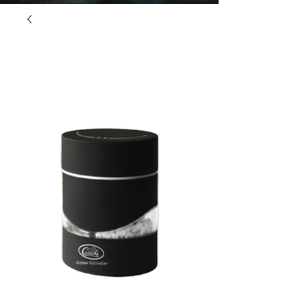
"L'aventure made in
Pyrénées"