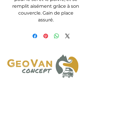
remplit aisément grâce à son
couvercle. Gain de place
assuré.
06 60 48 85 82
contact@geovanconcept.com
24 rue des métiers, 64110 GELOS