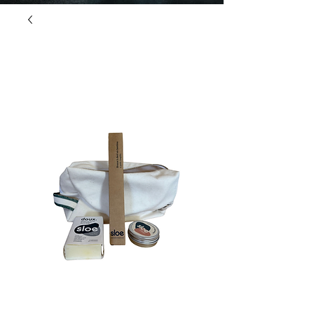
"L'aventure made in
Pyrénées"