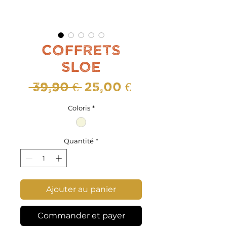
Coffrets
Sloe
Prix
Prix
 39,90 € 
25,00 €
original
promotionne
Coloris
*
Quantité
*
Ajouter au panier
Commander et payer